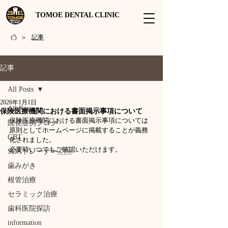
TOMOE DENTAL CLINIC
記事
>
記事
All Posts
2026年1月1日
All Posts
保険医療機関における書面掲示事項について
保険医療機関における書面掲示事項については
院長症例ブログ
原則としてホームページに掲載することが義務
GBT
化されました。
必要時いつでもご確認いただけます。
SDAトレーナー🇨🇭
歯みがき
根管治療
セラミック治療
歯科医院探訪
information