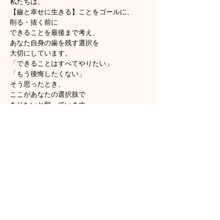
私たちは、
【齒と幸せに生きる】ことをゴールに、
削る・抜く前に
できることを最後まで考え、
あなた自身の歯を残す選択を
大切にしています。
「できることはすべてやりたい」
「もう後悔したくない」
そう思ったとき、
ここがあなたの選択肢で
ありたいと願っています。
​◆サイトマップ
​院長紹介
​医院理念・ブランドメッセージ
当院の6つの特徴
​
生涯かけて自分の歯を残す
原因を探る徹底的な診査診断