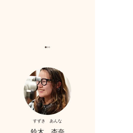
一部自費診療ならびにケ
【ヌルデニム施
ア用品価格改定のお知ら
報告｜東大和市
せ
院内覧会】
​すずき あんな
​鈴木 杏奈