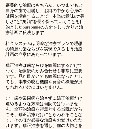
審美的な治療はもちろん、いつまでもご
自身の歯で咀嚼し、お口の中から心身の
健康を増進することで、本当の意味の“美
しさ”と“笑顔”を長く保っていくことを目
的としたSureSmileの方針をしっかりと治
療計画に反映します。
料金システムは明瞭な治療プランで理想
の綺麗な歯ならびを実現できるよう治療
計画の立案にあたっています。
矯正治療は歯ならびを綺麗にするだけで
なく、治療後のかみ合わせも非常に重要
です。見た目がとても綺麗になったとし
ても、本来の咬む機能や発音の機能が損
なわれるわけにはいきません。
むし歯や歯周病を治さずに矯正治療だけ
進めるような方法は当院では行いませ
ん。全顎的治療を得意とする当院だから
こそ、矯正治療だけにとらわれることな
く、そのほか必要な治療もお受けいただ
けます。矯正治療を通し、歯の大切さを