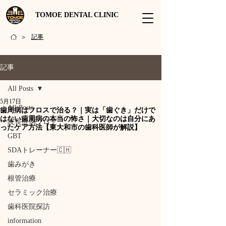
TOMOE DENTAL CLINIC
記事
>
記事
All Posts
5月17日
All Posts
歯周病はフロスで治る？｜実は「歯ぐき」だけで
はない歯周病の本当の怖さ｜大切なのは自分にあ
院長症例ブログ
ったケア方法【東大和市の歯科医師が解説】
GBT
SDAトレーナー🇨🇭
歯みがき
根管治療
セラミック治療
歯科医院探訪
information