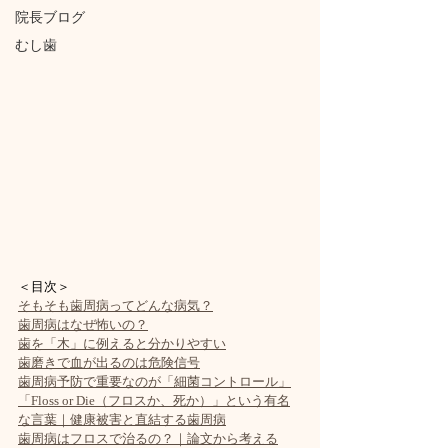
院長ブログ
むし歯
＜目次＞
そもそも歯周病ってどんな病気？
歯周病はなぜ怖いの？
歯を「木」に例えると分かりやすい
歯磨きで血が出るのは危険信号
歯周病予防で重要なのが「細菌コントロール」
「Floss or Die（フロスか、死か）」という有名
な言葉｜健康被害と直結する歯周病
歯周病はフロスで治るの？｜論文から考える