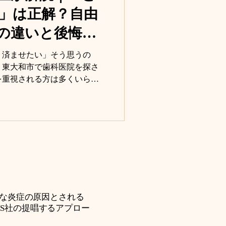
年6月に東京で開催されたGBT
」は正解？自由
ss Dental Academy)トレ
みなさまの前でご紹介いただ
の違いと後悔し
行きたい」と思う場所はたく
所だけは違いました。 「いつ
く済ませたい」そう思うの
と決めていた場所がありま
。東大和市で歯科医院を探さ
を重視される方は多くいらっ
瞬の判断だけで本当に歯を守
上で、自由診療や自費治療と
ことが大切です。 将来のむ
方や 他院や当院でも自費治
ど、自分の将来のために選ぶ
いる方は ぜひこの記事を最後
根本的な炎症の原因とされる
S社の提唱するアプロー