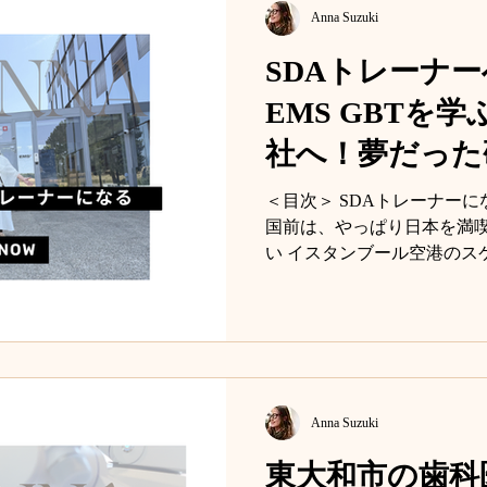
Anna Suzuki
SDAトレーナー
EMS GBTを
社へ！夢だった
タート
＜目次＞ SDAトレーナー
国前は、やっぱり日本を満喫
い イスタンブール空港のス
着。最初に驚いたのはゼネ
歯科関係者が海外で最初に
COOPも楽しい 夢だったEMS本
ンナ院長、スイスでの第一ミッ
グ スイスで活躍する歯科衛生
ワイン、美味しすぎません？
Anna Suzuki
レーニング こんにちは、ア
がやってきました。昨年SD
東大和市の歯科