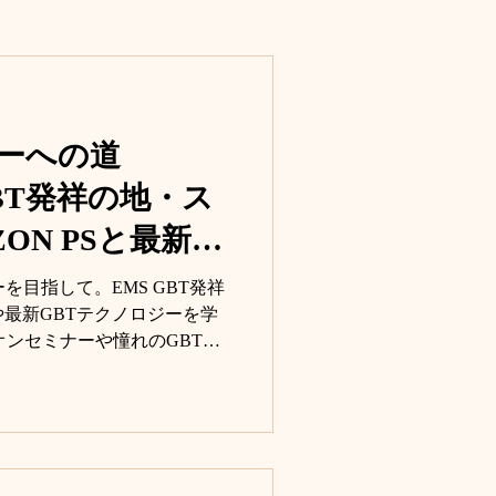
ナーへの道
GBT発祥の地・ス
ON PSと最新
テクノロジー
を目指して。EMS GBT発祥
Sや最新GBTテクノロジーを学
オンセミナーや憧れのGBT
影に挑んだDAY3をお届けしま