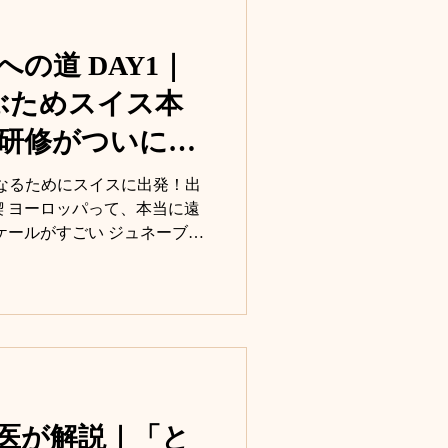
への道 DAY1｜
学ぶためスイス本
研修がついにス
になるためにスイスに出発！出
 ヨーロッパって、本当に遠
ケールがすごい ジュネーブ到
ラルマネージャーのお出迎え
行く場所はドラッグストア
社へ EMSの歴史History ア
ション Celsoグリーティン
士・Nanaさんの講義 スイス
 明日から、いよいよSDAト
ンナ先生です！ ついにこの日
Aトレーナー候補生として選
医が解説｜「と