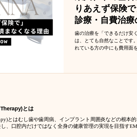
出していただき、 そして今
りあえず保険で
サミットでは、日本初のSDA（Swi
ーナー候補生（卵）として 
診療・自費治療
きました。 人生で「いつか
さんあります。 でもこの場
ない選び方
歯の治療を「できるだけ安
か」ではなく「必ず行く」
は、とても自然なことです
す。...
れている方の中にも費用面
しゃいます。 ただ、その一
れるのか。 そこまで考えた
いう選択肢も含めて検討する
し歯再発に不安を感じている
療の提案をうけて 「高いけ
べきか？」 と本気で迷って
までご覧ください。
 Therapy)とは
ilm Therapy)とはむし歯や歯周病、インプラント周囲炎などの
し、口腔内だけではなく全身の健康管理の実現を目指すEM