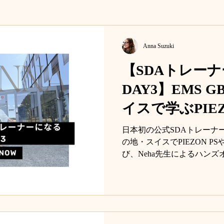
Anna Suzuki
【SDAトレー
DAY3】EMS 
イスで学ぶPIEZ
GBTマシーン
日本初の公式SDAトレーナー
の地・スイスでPIEZON P
び、Neha先生によるハンズ
Clinicianプロフィール撮
す。