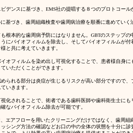
ビデンスに基づき、EMS社の提唱する８つのプロトコール
ルに基づき、歯周組織検査や歯周病治療を順番に進めていく
も根本的な歯周病予防にはなりません。GBTのステップの
ようにバイオフィルムを除去し、そしてバイオフィルムが付
者様と共に考えていきます。
バイオフィルムを染め出し可視化することで、患者様自身に
していただくことができます。
認められる部分は炎症が生じるリスクが高い部分ですので、
れていきます。
可視化されることで、術者である歯科医師や歯科衛生士にも
的確なバイオフィルム除去が可能です。
は、エアフローを用いたクリーニングだけではなく、歯周組
ラッシング方法の確認などお口の中の全体の状態を十分に診