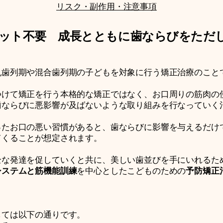
​リスク・副作用・注意事項​
ット不要 成長とともに歯ならびをただ
乳歯列期や混合歯列期の子どもを対象に行う矯正治療のこと
つけて矯正を行う本格的な矯正ではなく、お口周りの筋肉の
歯ならびに悪影響が及ばないような取り組みを行なっていく
ったお口の悪い習慣があると、歯ならびに影響を与えるだけ
てくることが想定されます。
全な発達を促していくと共に、美しい歯並びを手にいれるた
システムと筋機能訓練
を中心としたこどものための
予防矯正
しては以下の通りです。