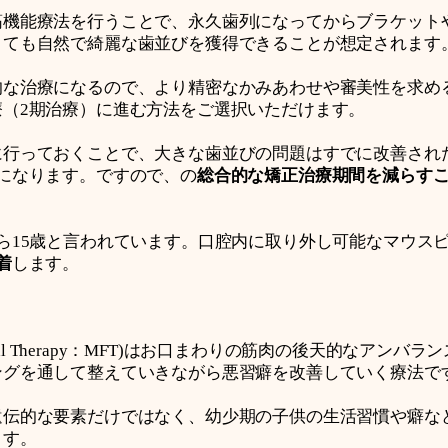
筋機能療法を行うことで、永久歯列になってからブラケット
くても自然で綺麗な歯並びを獲得できることが想定されます
的な治療になるので、より精密なかみあわせや審美性を求め
療（2期治療）に進む方法をご選択いただけます。
に行っておくことで、大きな歯並びの問題はすでに改善され
になります。ですので、の
総合的な矯正治療期間を減らす
ら15歳と言われています。口腔内に取り外し可能なマウス
着
します。
ional Therapy：MFT)はお口まわりの筋肉の後天的なアン
ングを通して整えていきながら悪習癖を改善していく療法で
遺伝的な要素だけではなく、幼少期の子供の生活習慣や癖な
ます。