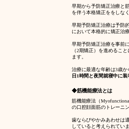
早期から予防矯正治療と
を伴う本格矯正ををしな
早期予防矯正治療は予防
において本格的に矯正治
早期予防矯正治療を事前
（2期矯正）を進めること
ます。
治療に最適な年齢は3歳か
日1時間と夜間就寝中に装
◆筋機能療法とは
筋機能療法（Myofunct
の口腔顔面筋のトレーニ
歯ならびやかみあわせは
していると考えられてい