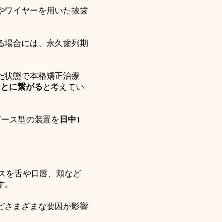
やワイヤーを用いた抜歯
。
る場合には、永久歯列期
た状態で本格矯正治療
ことに繋がる
と考えてい
ピース型の装置を
日中1
バランスを舌や口唇、頬など
す。
どさまざまな要因が影響