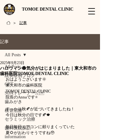
TOMOE DENTAL CLINIC
記事
>
記事
All Posts
2025年9月23日
All Posts
ハロウィン🎃気分がはじまりました｜東大和市の
歯科医院TOMOE DENTAL CLINIC
院長症例ブログ
おはようございます🌞
GBT
東大和市の歯科医院
TOMOE DENTAL CLINIC
SDAトレーナー🇨🇭
院長のAnnaです⭐️
歯みがき
すっかり秋🍂が近づいてきましたね！
根管治療
今日は秋分の日です🍂🍁
セラミック治療
毎日毎日エアコンに頼りまくっていた
歯科医院探訪
夏🌻がおわりそうですね🥹
information