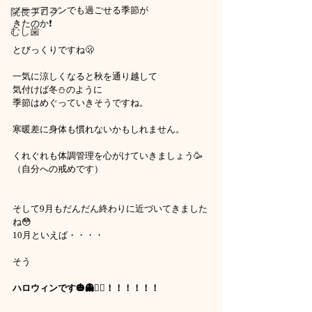
ノーエアコンでも過ごせる季節が
院長ブログ
きたのか❗️
むし歯
とびっくりですね🫢
一気に涼しくなると秋を通り越して
気付けば冬⛄️のように
季節はめぐっていきそうですね。
寒暖差に身体も慣れないかもしれません。
くれぐれも体調管理を心がけていきましょう🥳
（自分への戒めです）
そして9月もだんだん終わりに近づいてきました
ね😳
10月といえば・・・・
そう
ハロウィンです🎃👻🧙‍♀️！！！！！！